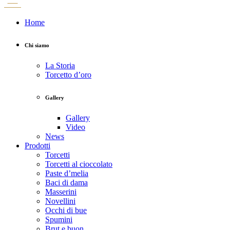
Home
Chi siamo
La Storia
Torcetto d’oro
Gallery
Gallery
Video
News
Prodotti
Torcetti
Torcetti al cioccolato
Paste d’melia
Baci di dama
Masserini
Novellini
Occhi di bue
Spumini
Brut e buon