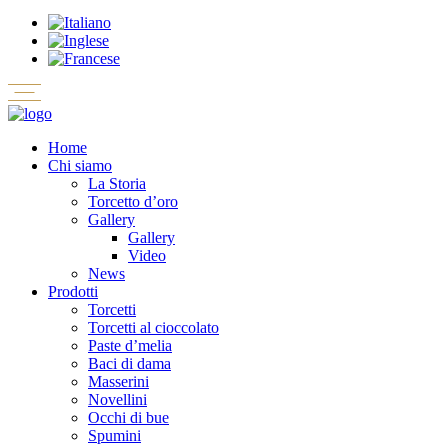
Home
Chi siamo
La Storia
Torcetto d’oro
Gallery
Gallery
Video
News
Prodotti
Torcetti
Torcetti al cioccolato
Paste d’melia
Baci di dama
Masserini
Novellini
Occhi di bue
Spumini