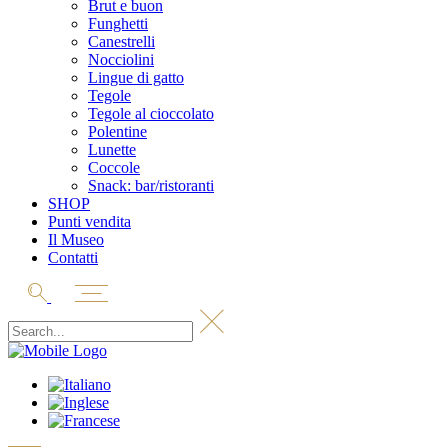
Brut e buon
Funghetti
Canestrelli
Nocciolini
Lingue di gatto
Tegole
Tegole al cioccolato
Polentine
Lunette
Coccole
Snack: bar/ristoranti
SHOP
Punti vendita
Il Museo
Contatti