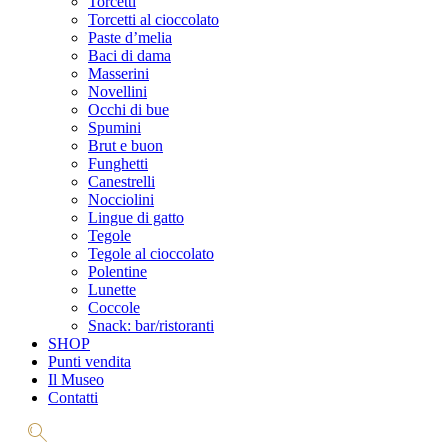
Torcetti
Torcetti al cioccolato
Paste d’melia
Baci di dama
Masserini
Novellini
Occhi di bue
Spumini
Brut e buon
Funghetti
Canestrelli
Nocciolini
Lingue di gatto
Tegole
Tegole al cioccolato
Polentine
Lunette
Coccole
Snack: bar/ristoranti
SHOP
Punti vendita
Il Museo
Contatti