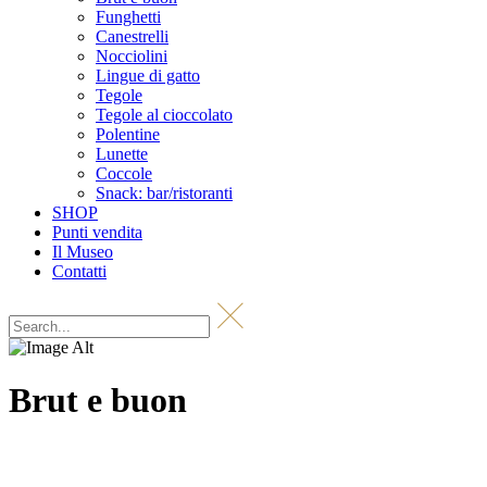
Funghetti
Canestrelli
Nocciolini
Lingue di gatto
Tegole
Tegole al cioccolato
Polentine
Lunette
Coccole
Snack: bar/ristoranti
SHOP
Punti vendita
Il Museo
Contatti
Brut e buon