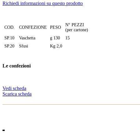
Richiedi informazioni su questo prodotto
N° PEZZI
COD.
CONFEZIONE
PESO
(per cartone)
SP.10
Vaschetta
g 130
15
SP.20
Sfusi
Kg 2,0
Le confezioni
Vedi scheda
Scarica scheda