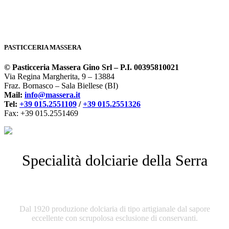
PASTICCERIA MASSERA
© Pasticceria Massera Gino Srl – P.I. 00395810021
Via Regina Margherita, 9 – 13884
Fraz. Bornasco – Sala Biellese (BI)
Mail:
info@massera.it
Tel:
+39 015.2551109
/
+39 015.2551326
Fax: +39 015.2551469
Specialità dolciarie della Serra
Pasticceria Massera
Dal 1920 produzione dolciaria di tipo artigianale dal sapore
eccellente con scrupolosa esclusione di conservanti.