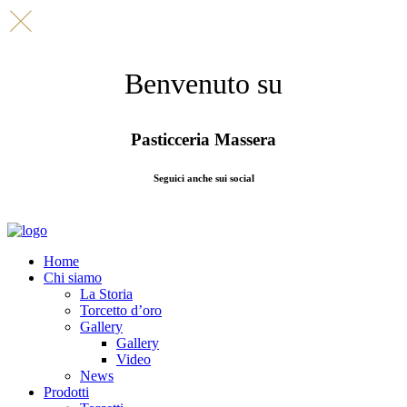
Benvenuto su
Pasticceria Massera
Seguici anche sui social
Home
Chi siamo
La Storia
Torcetto d’oro
Gallery
Gallery
Video
News
Prodotti