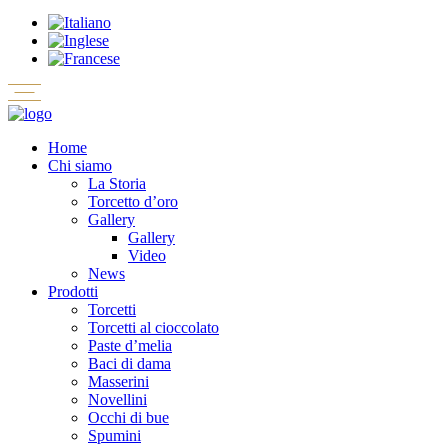
Home
Chi siamo
La Storia
Torcetto d’oro
Gallery
Gallery
Video
News
Prodotti
Torcetti
Torcetti al cioccolato
Paste d’melia
Baci di dama
Masserini
Novellini
Occhi di bue
Spumini