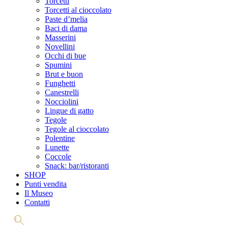
Torcetti
Torcetti al cioccolato
Paste d’melia
Baci di dama
Masserini
Novellini
Occhi di bue
Spumini
Brut e buon
Funghetti
Canestrelli
Nocciolini
Lingue di gatto
Tegole
Tegole al cioccolato
Polentine
Lunette
Coccole
Snack: bar/ristoranti
SHOP
Punti vendita
Il Museo
Contatti