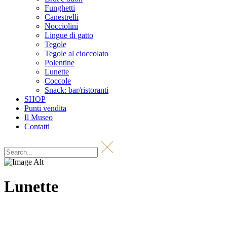
Funghetti
Canestrelli
Nocciolini
Lingue di gatto
Tegole
Tegole al cioccolato
Polentine
Lunette
Coccole
Snack: bar/ristoranti
SHOP
Punti vendita
Il Museo
Contatti
Lunette