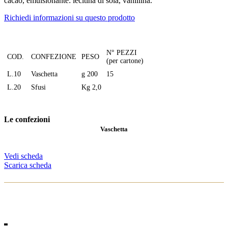
cacao, emulsionante: lecitina di soia, vanillina.
Richiedi informazioni su questo prodotto
N° PEZZI
COD.
CONFEZIONE
PESO
(per cartone)
L.10
Vaschetta
g 200
15
L.20
Sfusi
Kg 2,0
Le confezioni
Vaschetta
Vedi scheda
Scarica scheda