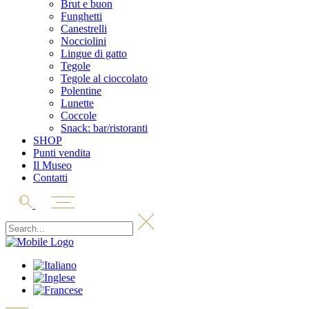
Brut e buon
Funghetti
Canestrelli
Nocciolini
Lingue di gatto
Tegole
Tegole al cioccolato
Polentine
Lunette
Coccole
Snack: bar/ristoranti
SHOP
Punti vendita
Il Museo
Contatti