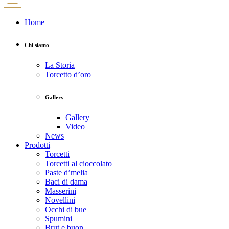
Home
Chi siamo
La Storia
Torcetto d’oro
Gallery
Gallery
Video
News
Prodotti
Torcetti
Torcetti al cioccolato
Paste d’melia
Baci di dama
Masserini
Novellini
Occhi di bue
Spumini
Brut e buon