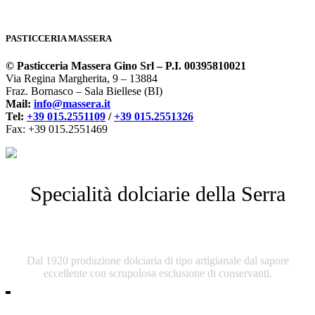
PASTICCERIA MASSERA
© Pasticceria Massera Gino Srl – P.I. 00395810021
Via Regina Margherita, 9 – 13884
Fraz. Bornasco – Sala Biellese (BI)
Mail:
info@massera.it
Tel:
+39 015.2551109
/
+39 015.2551326
Fax: +39 015.2551469
Specialità dolciarie della Serra
Pasticceria Massera
Dal 1920 produzione dolciaria di tipo artigianale dal sapore
eccellente con scrupolosa esclusione di conservanti.