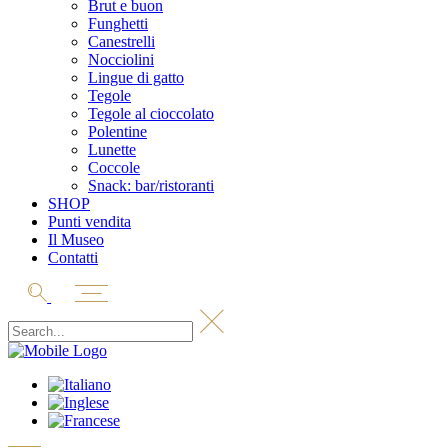
Brut e buon
Funghetti
Canestrelli
Nocciolini
Lingue di gatto
Tegole
Tegole al cioccolato
Polentine
Lunette
Coccole
Snack: bar/ristoranti
SHOP
Punti vendita
Il Museo
Contatti