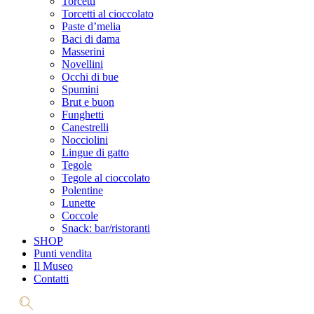
Torcetti
Torcetti al cioccolato
Paste d’melia
Baci di dama
Masserini
Novellini
Occhi di bue
Spumini
Brut e buon
Funghetti
Canestrelli
Nocciolini
Lingue di gatto
Tegole
Tegole al cioccolato
Polentine
Lunette
Coccole
Snack: bar/ristoranti
SHOP
Punti vendita
Il Museo
Contatti