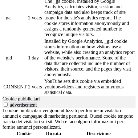
The _ga cookie, installed by Google
Analytics, calculates visitor, session and
campaign data and also keeps track of site
_ga
2 years
usage for the site's analytics report. The
cookie stores information anonymously and
assigns a randomly generated number to
recognize unique visitors.
Installed by Google Analytics, _gid cookie
stores information on how visitors use a
website, while also creating an analytics report
_gid
1 day
of the website's performance. Some of the
data that are collected include the number of
visitors, their source, and the pages they visit
anonymously.
YouTube sets this cookie via embedded
CONSENT
2 years
youtube-videos and registers anonymous
statistical data.
Cookie pubblicitari
advertisement
I cookie pubblicitari vengono utilizzati per fornire ai visitatori
annunci e campagne di marketing pertinenti. Questi cookie tengono
traccia dei visitatori sui siti Web e raccolgono informazioni per
fornire annunci personalizzati.
Cookie
Durata
Descrizione