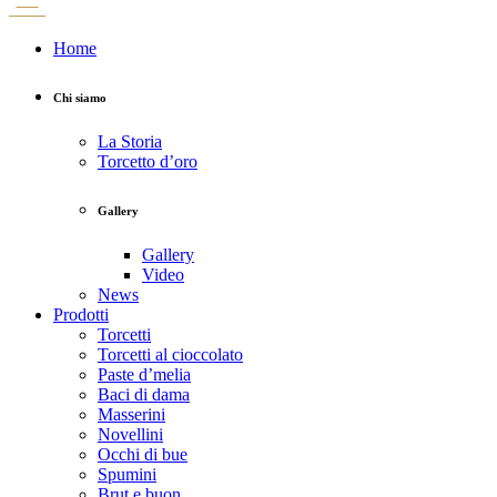
Home
Chi siamo
La Storia
Torcetto d’oro
Gallery
Gallery
Video
News
Prodotti
Torcetti
Torcetti al cioccolato
Paste d’melia
Baci di dama
Masserini
Novellini
Occhi di bue
Spumini
Brut e buon