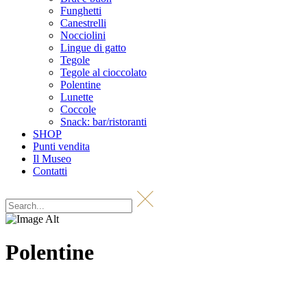
Funghetti
Canestrelli
Nocciolini
Lingue di gatto
Tegole
Tegole al cioccolato
Polentine
Lunette
Coccole
Snack: bar/ristoranti
SHOP
Punti vendita
Il Museo
Contatti
Polentine