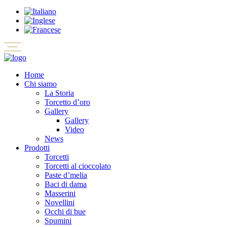
Home
Chi siamo
La Storia
Torcetto d’oro
Gallery
Gallery
Video
News
Prodotti
Torcetti
Torcetti al cioccolato
Paste d’melia
Baci di dama
Masserini
Novellini
Occhi di bue
Spumini