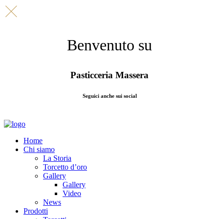
Benvenuto su
Pasticceria Massera
Seguici anche sui social
Home
Chi siamo
La Storia
Torcetto d’oro
Gallery
Gallery
Video
News
Prodotti