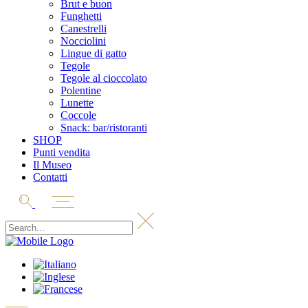
Brut e buon
Funghetti
Canestrelli
Nocciolini
Lingue di gatto
Tegole
Tegole al cioccolato
Polentine
Lunette
Coccole
Snack: bar/ristoranti
SHOP
Punti vendita
Il Museo
Contatti