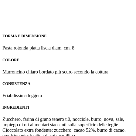
FORMA E DIMENSIONE
Pasta rotonda piatta liscia diam. cm. 8
COLORE
Marroncino chiaro bordato più scuro secondo la cottura
CONSISTENZA
Friabilissima leggera
INGREDIENTI
Zucchero, farina di grano tenero t.0, nocciole, burro, uova, sale,
impiego di oli alimentari staccanti sulla superficie delle teglie.
Cioccolato extra fondente: zucchero, cacao 52%, burro di cacao,
emulsionante: lecitina di soia vanillina.