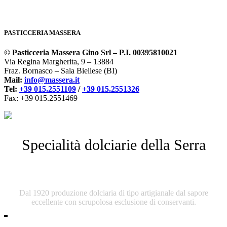
PASTICCERIA MASSERA
© Pasticceria Massera Gino Srl – P.I. 00395810021
Via Regina Margherita, 9 – 13884
Fraz. Bornasco – Sala Biellese (BI)
Mail:
info@massera.it
Tel:
+39 015.2551109
/
+39 015.2551326
Fax: +39 015.2551469
Specialità dolciarie della Serra
Pasticceria Massera
Dal 1920 produzione dolciaria di tipo artigianale dal sapore
eccellente con scrupolosa esclusione di conservanti.