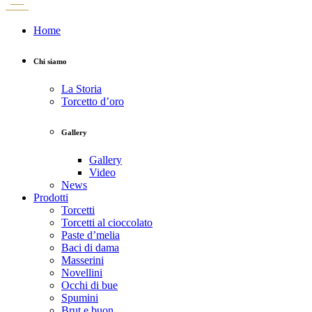
Home
Chi siamo
La Storia
Torcetto d’oro
Gallery
Gallery
Video
News
Prodotti
Torcetti
Torcetti al cioccolato
Paste d’melia
Baci di dama
Masserini
Novellini
Occhi di bue
Spumini
Brut e buon