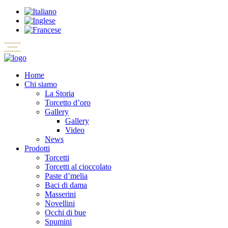
Home
Chi siamo
La Storia
Torcetto d’oro
Gallery
Gallery
Video
News
Prodotti
Torcetti
Torcetti al cioccolato
Paste d’melia
Baci di dama
Masserini
Novellini
Occhi di bue
Spumini