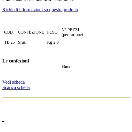
Richiedi informazioni su questo prodotto
N° PEZZI
COD.
CONFEZIONE
PESO
(per cartone)
TE.25
Sfusi
Kg 2,0
Le confezioni
Sfuso
Vedi scheda
Scarica scheda