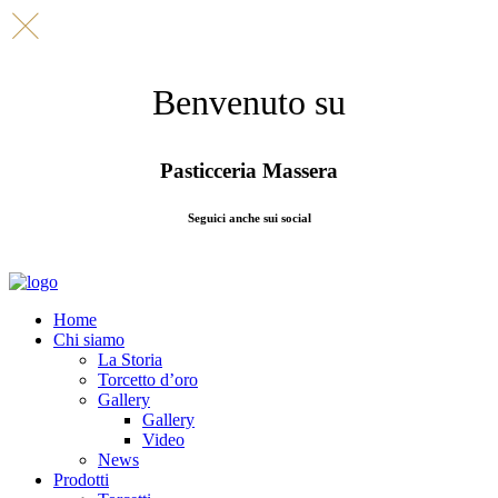
Benvenuto su
Pasticceria Massera
Seguici anche sui social
Home
Chi siamo
La Storia
Torcetto d’oro
Gallery
Gallery
Video
News
Prodotti