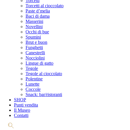
Torcetti
Torcetti al cioccolato
Paste d’melia
Baci di dama
Masserini
Novellini
Occhi di bue
Spumini
Brut e buon
Funghetti
Canestrelli
Nocciolini
Lingue di gatto
Tegole
Tegole al cioccolato
Polentine
Lunette
Coccole
Snack: bar/ristoranti
SHOP
Punti vendita
Il Museo
Contatti