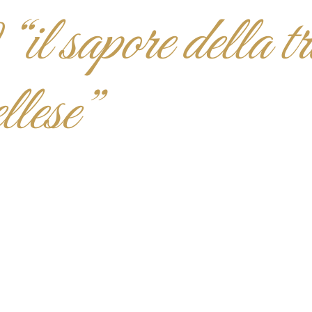
l sapore della tr
ellese”