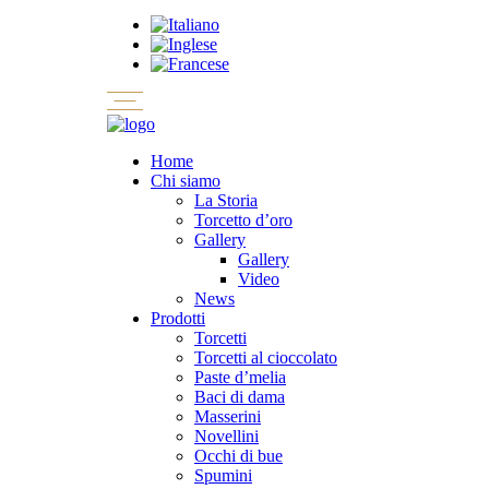
Home
Chi siamo
La Storia
Torcetto d’oro
Gallery
Gallery
Video
News
Prodotti
Torcetti
Torcetti al cioccolato
Paste d’melia
Baci di dama
Masserini
Novellini
Occhi di bue
Spumini