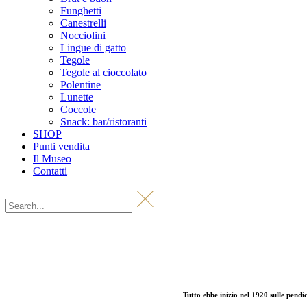
Funghetti
Canestrelli
Nocciolini
Lingue di gatto
Tegole
Tegole al cioccolato
Polentine
Lunette
Coccole
Snack: bar/ristoranti
SHOP
Punti vendita
Il Museo
Contatti
Tutto ebbe inizio nel 1920 sulle pendi