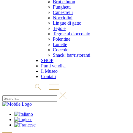
Brut e buon
Funghetti
Canestrelli
Nocciolini
Lingue di gatto
Tegole
Tegole al cioccolato
Polentine
Lunette
Coccole
Snack: bar/ristoranti
SHOP
Punti vendita
Il Museo
Contatti