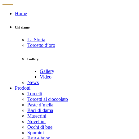
Home
Chi siamo
La Storia
Torcetto d’oro
Gallery
Gallery
Video
News
Prodotti
Torcetti
Torcetti al cioccolato
Paste d’melia
Baci di dama
Masserini
Novellini
Occhi di bue
Spumini
Brut e buon