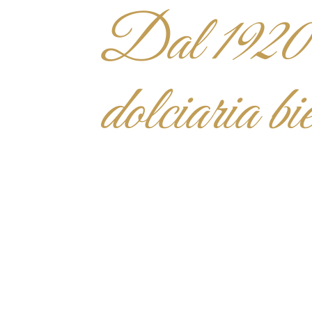
Dal 1920 “i
dolciaria bi