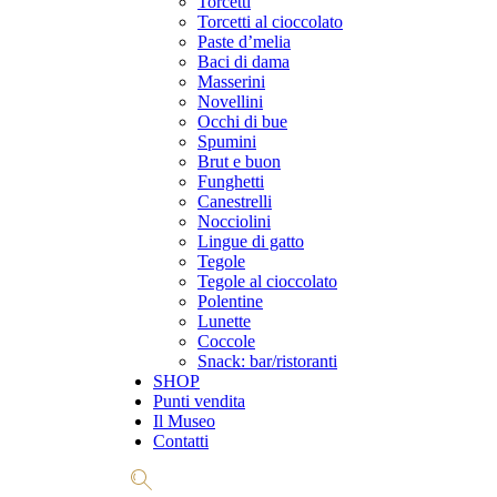
Torcetti
Torcetti al cioccolato
Paste d’melia
Baci di dama
Masserini
Novellini
Occhi di bue
Spumini
Brut e buon
Funghetti
Canestrelli
Nocciolini
Lingue di gatto
Tegole
Tegole al cioccolato
Polentine
Lunette
Coccole
Snack: bar/ristoranti
SHOP
Punti vendita
Il Museo
Contatti